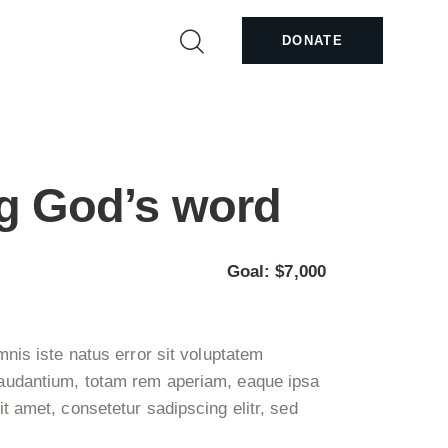
DONATE
g God’s word
Goal:
$7,000
mnis iste natus error sit voluptatem
audantium, totam rem aperiam, eaque ipsa
t amet, consetetur sadipscing elitr, sed