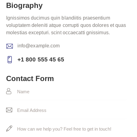
Biography
Ignissimos ducimus quin blandiitis praesentium
voluptatem deleniti atque corrupti quos dolores et quas
molestias excepturi. scint occaecatti gnissimus.
info@example.com
E-
+1 800 555 45 65
m
Ph
ail:
on
Contact Form
e: