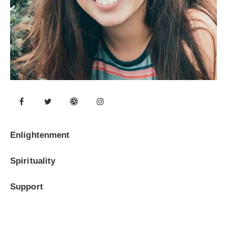
0%
Enlightenment
0%
Spirituality
8%
Support