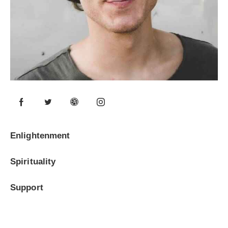
0%
Enlightenment
0%
Spirituality
8%
Support