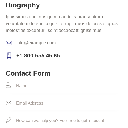
Biography
Ignissimos ducimus quin blandiitis praesentium
voluptatem deleniti atque corrupti quos dolores et quas
molestias excepturi. scint occaecatti gnissimus.
info@example.com
E-
+1 800 555 45 65
m
Ph
ail:
on
Contact Form
e: